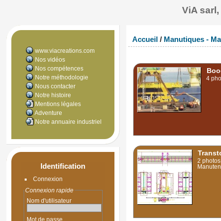
ViA sarl
Accueil
/
Manutiques - Ma
www.viacreations.com
Nos vidéos
Nos compétences
Boo
Notre méthodologie
4 pho
Nous contacter
Notre histoire
Mentions légales
Adventure
Notre annuaire industriel
Transt
2 photos
Identification
Manutent
Connexion
Connexion rapide
Nom d'utilisateur
Mot de passe