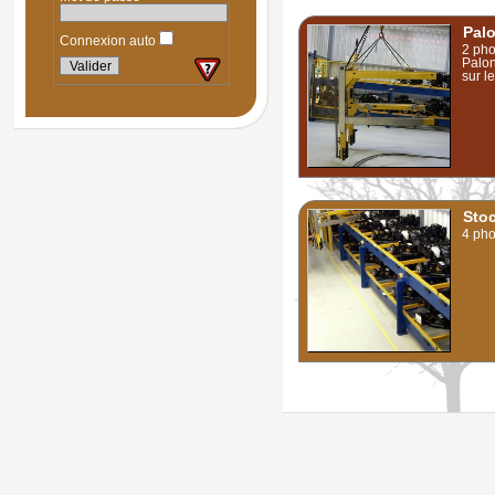
Palo
Connexion auto
2 pho
Palon
sur l
Sto
4 pho