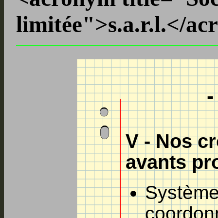
limitée">s.a.r.l.</a
-
V - Nos cr
avants pro
Système 
coordon