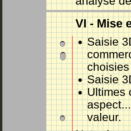
analyse de 
VI - Mise 
Saisie 3
commerc
choisies
Saisie 3
Ultimes 
aspect..
valeur.