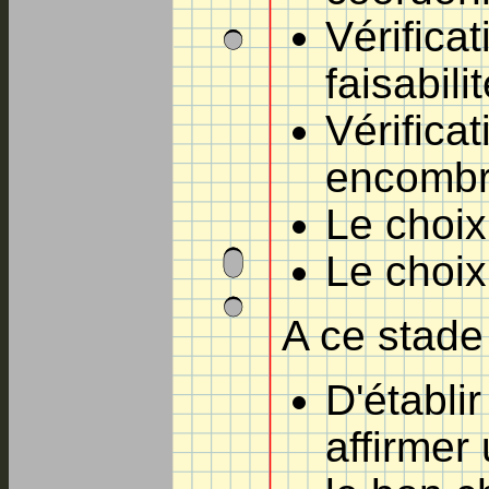
Vérificat
faisabili
Vérifica
encomb
Le choix
Le choi
A ce stade
D'établi
affirmer