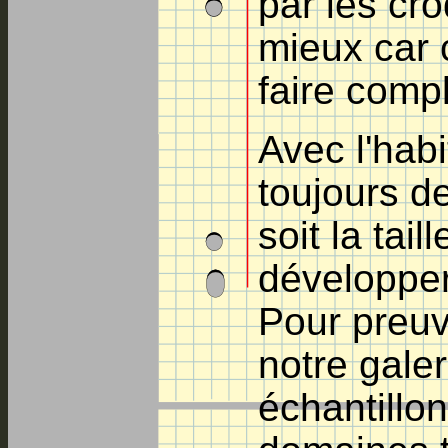
par les cro
mieux car 
faire comp
Avec l'hab
toujours de
soit la ta
développer
Pour preuv
notre galer
échantillo