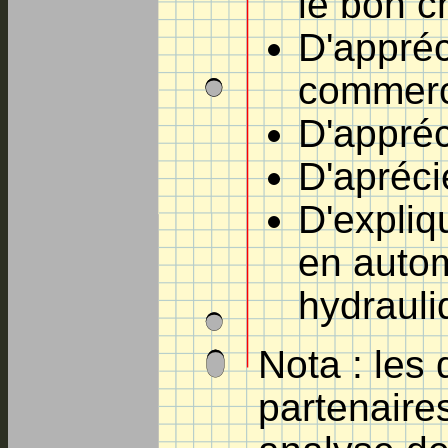
le bon c
D'appréc
commer
D'appréc
D'apréci
D'expliq
en autom
hydrauli
Nota : les
partenair